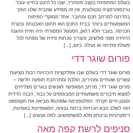
בעולם המתפתח בקצב מסחרר, שבו כל היבט בחיינו עובר
טרנספורמציה טכנולוגית, אין זה מפתיע שהבית שלנו הופך
בהדרגה למרחב חכם ומחובר. אחד ממוקדי הפיתוח
המשמעותיים ביותר בבית החכם הוא תחום האבטחה ובקרת
הכניסה. בעבר הלא רחוק, המנעול המסורתי היה חזית ההגנה
היחידה מפני פולשים, והצריך נוכחות פיזית של מפתח לכל
פעולת פתיחה או נעילה. כיום, […]
פורום שוגר דדי
פורום שוגר דדי בעולם שבו אפליקציות היכרויות רבות מציעות
קשרים שטחיים ומהירים, הולכת ומתרחבת תופעה חדשה –
פורום שוגר דדי, מרחב המאפשר לאנשים בוגרים מצליחים
למצוא חיבורים משמעותיים המבוססים על כבוד, הבנה הדדית
וסגנון חיים יוקרתי. הפלטפורמה RichMe מביאה את הקונספט
הזה לשלב הבא הכרויות ברמה גבוהה, המאופיינות באמינות,
דיסקרטיות וביטחון מלא למשתמשים. למה אנשים […]
סניפים לרשת קפה מאה