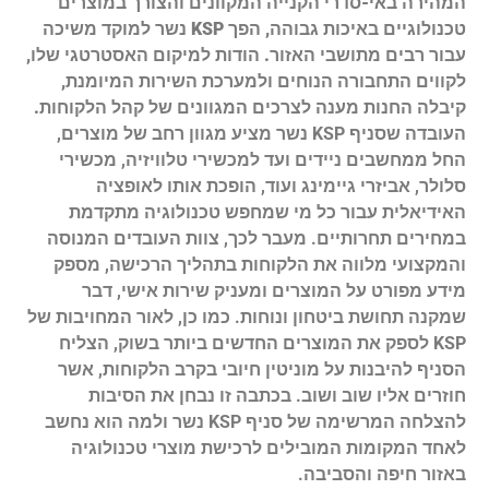
המהירה באי-סדרי הקנייה המקוונים והצורך במוצרים
טכנולוגיים באיכות גבוהה, הפך KSP נשר למוקד משיכה
עבור רבים מתושבי האזור. הודות למיקום האסטרטגי שלו,
לקווים התחבורה הנוחים ולמערכת השירות המיומנת,
קיבלה החנות מענה לצרכים המגוונים של קהל הלקוחות.
העובדה שסניף KSP נשר מציע מגוון רחב של מוצרים,
החל ממחשבים ניידים ועד למכשירי טלוויזיה, מכשירי
סלולר, אביזרי גיימינג ועוד, הופכת אותו לאופציה
האידיאלית עבור כל מי שמחפש טכנולוגיה מתקדמת
במחירים תחרותיים. מעבר לכך, צוות העובדים המנוסה
והמקצועי מלווה את הלקוחות בתהליך הרכישה, מספק
מידע מפורט על המוצרים ומעניק שירות אישי, דבר
שמקנה תחושת ביטחון ונוחות. כמו כן, לאור המחויבות של
KSP לספק את המוצרים החדשים ביותר בשוק, הצליח
הסניף להיבנות על מוניטין חיובי בקרב הלקוחות, אשר
חוזרים אליו שוב ושוב. בכתבה זו נבחן את הסיבות
להצלחה המרשימה של סניף KSP נשר ולמה הוא נחשב
לאחד המקומות המובילים לרכישת מוצרי טכנולוגיה
באזור חיפה והסביבה.