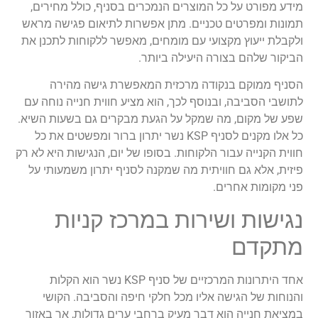
מידע מפורט על כל המוצרים הנמכרים בסניף, כולל מחירים,
תמונות ומפרטים טכניים. מתן אפשרות לתיאום פגישה מראש
ולקבלת ייעוץ מקצועי עם מומחים, מאפשר ללקוחות לתכנן את
הביקור שלהם בצורה היעילה ביותר.
הסניף ממוקם בנקודה מרכזית המאפשרת גישה מהירה
לתושבי הסביבה, ובנוסף לכך, הוא מציע חווית חנייה נוחה עם
שפע של מקום, מה שמקל על הגעת מבקרים גם בשעות השיא.
כל אלו מקנים לסניף KSP נשר יתרון ברור ומפשטים את כל
חווית הקנייה עבור הלקוחות. בסופו של יום, הנגישות היא לא רק
פיזית, אלא גם חוויתית מה שמקנה לסניף יתרון משמעותי על
פני מקומות אחרים.
נגישות ושירות במרכז קניות
מתקדם
אחד היתרונות המרכזיים של סניף KSP נשר הוא הקלות
והנוחות של הגישה אליו מכל חלקי חיפה והסביבה. הקושי
במציאת חנייה הוא דבר מעיק ברחבי ערים גדולות, אך באזור