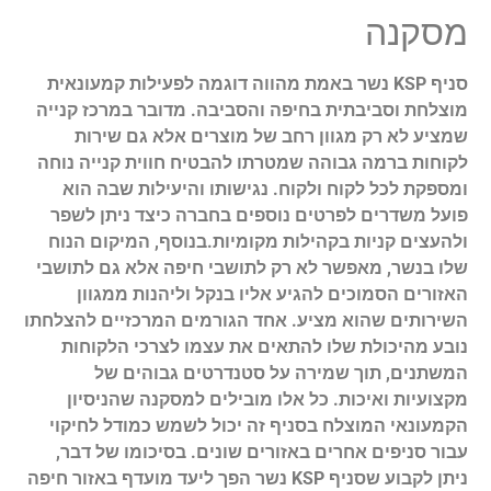
מסקנה
סניף KSP נשר באמת מהווה דוגמה לפעילות קמעונאית
מוצלחת וסביבתית בחיפה והסביבה. מדובר במרכז קנייה
שמציע לא רק מגוון רחב של מוצרים אלא גם שירות
לקוחות ברמה גבוהה שמטרתו להבטיח חווית קנייה נוחה
ומספקת לכל לקוח ולקוח. נגישותו והיעילות שבה הוא
פועל משדרים לפרטים נוספים בחברה כיצד ניתן לשפר
ולהעצים קניות בקהילות מקומיות.בנוסף, המיקום הנוח
שלו בנשר, מאפשר לא רק לתושבי חיפה אלא גם לתושבי
האזורים הסמוכים להגיע אליו בנקל וליהנות ממגוון
השירותים שהוא מציע. אחד הגורמים המרכזיים להצלחתו
נובע מהיכולת שלו להתאים את עצמו לצרכי הלקוחות
המשתנים, תוך שמירה על סטנדרטים גבוהים של
מקצועיות ואיכות. כל אלו מובילים למסקנה שהניסיון
הקמעונאי המוצלח בסניף זה יכול לשמש כמודל לחיקוי
עבור סניפים אחרים באזורים שונים. בסיכומו של דבר,
ניתן לקבוע שסניף KSP נשר הפך ליעד מועדף באזור חיפה