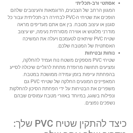
אסתטי ורב-תכליתי
המגוון הרחב של הצבעים, הדוגמאות והעיצובים שלהם
הופכים את שטיחי ה-PVC לבחירה רב-תכליתית עבור כל
סגנון או עיצוב מטבח. בין אם אתם מעדיפים מראה
מודרני מלוטש או אווירה מסורתית נעימה, יש עיצוב
שטיח PVC שיתאים לטעמכם ויעלה את המשיכה
האסתטית של המטבח שלכם.
נוחות ובטיחות
שטיחי PVC מספקים משטח נוח ועמיד להחלקה,
ומציעים תחושה מרופדת מתחת לרגליים שיכולה לסייע
בהפחתת עייפות בזמן עמידה ממושכת במטבח.
המאפיינים המונעים החלקה של שטיחי PVC גם
משפרים את הבטיחות על ידי הפחתת הסיכון להחלקות
ונפילות בשוגג, במיוחד באזורי מטבח עמוסים שבהם
נשפכים נפוצים.
כיצד להתקין שטיח PVC שלך: