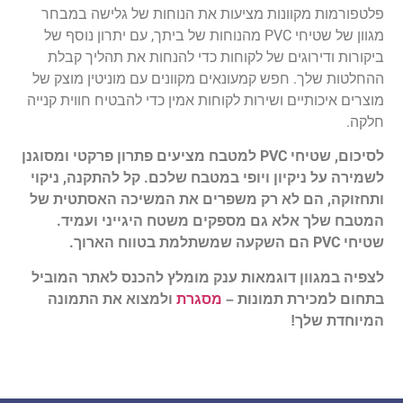
פלטפורמות מקוונות מציעות את הנוחות של גלישה במבחר
מגוון של שטיחי PVC מהנוחות של ביתך, עם יתרון נוסף של
ביקורות ודירוגים של לקוחות כדי להנחות את תהליך קבלת
ההחלטות שלך. חפש קמעונאים מקוונים עם מוניטין מוצק של
מוצרים איכותיים ושירות לקוחות אמין כדי להבטיח חווית קנייה
חלקה.
לסיכום, שטיחי PVC למטבח מציעים פתרון פרקטי ומסוגנן
לשמירה על ניקיון ויופי במטבח שלכם. קל להתקנה, ניקוי
ותחזוקה, הם לא רק משפרים את המשיכה האסתטית של
המטבח שלך אלא גם מספקים משטח היגייני ועמיד.
שטיחי PVC הם השקעה שמשתלמת בטווח הארוך.
לצפיה במגוון דוגמאות ענק מומלץ להכנס לאתר המוביל
בתחום למכירת תמונות –
מסגרת
ולמצוא את התמונה
המיוחדת שלך!