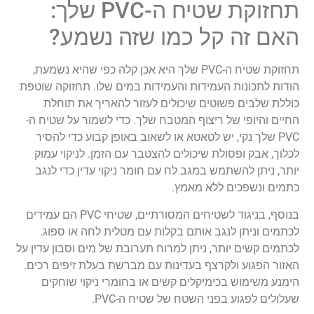
תחזוקת שטיח ה-PVC שלך:
האם זה קל כמו שזה נשמע?
תחזוקת שטיח ה-PVC שלך היא אכן קלה כפי שהיא נשמעת,
הודות לתכונות העמידות והעמידות במים שלו. תחזוקה שוטפת
כוללת שלבים פשוטים שיכולים לעזור להאריך את תוחלת
החיים והיופי של ריצוף המטבח שלך. כדי לשמור על שטיח ה-
PVC שלך נקי, יש לטאטא או לשאוב באופן קבוע כדי להסיר
לכלוך, אבק ופסולת שיכולים להצטבר עם הזמן. לניקוי עמוק
יותר, ניתן להשתמש במגב לח עם חומר ניקוי עדין כדי לנגב
כתמים ונשפכים ללא מאמץ.
בנוסף, בניגוד לשטיחים המסורתיים, שטיחי PVC הם עמידים
לכתמים וניתן לנגב אותם בקלות עם מטלית לחה או ספוג.
לכתמים קשים יותר, ניתן למרוח תערובת של מים וסבון עדין על
האזור הפגוע ולקרצף בעדינות עם מברשת בעלת זיפים רכים.
הימנע משימוש בכימיקלים קשים או בחומרי ניקוי שוחקים
שעלולים לפגוע בפני השטח של שטיח ה-PVC.