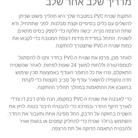
מדריך שלב אחר שלב
התקנת שטיח PVC במטבח שלך היא תהליך פשוט שניתן
להשלים עם כלים בסיסיים וקצת סבלנות. לפני שתתחיל, ודא
שתת הרצפה נקייה, יבשה וחלקה כדי לספק בסיס מתאים
לשטיח. התחל במדידת מידות רצפת המטבח כדי לקבוע את
כמות שטיח ה-PVC שתצטרך להתקנה.
לאחר מכן, פרסו את שטיח ה-PVC בחדר ותנו לו להסתגל
לטמפרטורה וללחות למשך 24 שעות לפחות. לאחר שהשטיח
התאקלם, גזרו את כל החומר העודף באמצעות סכין שימוש
חדה והקפידו להשאיר עודף קל סביב הקצוות כדי לקחת
בחשבון את ההתאמות במהלך תהליך ההתקנה.
כדי לאבטח את שטיח ה-PVC במקומו, הנח סרט דבק דו צדדי
לאורך היקף החדר ובמרכזו כדי להבטיח חיבור בטוח. לחץ את
השטיח בחוזקה על הדבק, החל מפינה אחת ותעבור את החדר.
השתמש ברולר שטיח כדי להחליק קמטים או בועות אוויר
ולהבטיח התאמה הדוקה אל תת הרצפה.