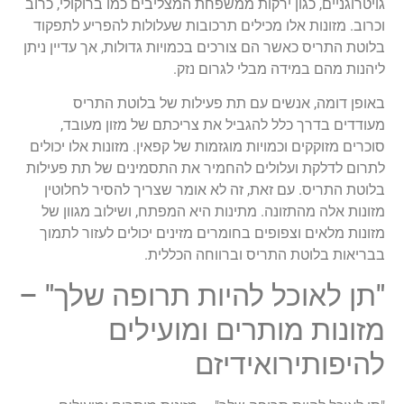
גויטרוגניים, כגון ירקות ממשפחת המצליבים כמו ברוקולי, כרוב
וכרוב. מזונות אלו מכילים תרכובות שעלולות להפריע לתפקוד
בלוטת התריס כאשר הם צורכים בכמויות גדולות, אך עדיין ניתן
ליהנות מהם במידה מבלי לגרום נזק.
באופן דומה, אנשים עם תת פעילות של בלוטת התריס
מעודדים בדרך כלל להגביל את צריכתם של מזון מעובד,
סוכרים מזוקקים וכמויות מוגזמות של קפאין. מזונות אלו יכולים
לתרום לדלקת ועלולים להחמיר את התסמינים של תת פעילות
בלוטת התריס. עם זאת, זה לא אומר שצריך להסיר לחלוטין
מזונות אלה מהתזונה. מתינות היא המפתח, ושילוב מגוון של
מזונות מלאים וצפופים בחומרים מזינים יכולים לעזור לתמוך
בבריאות בלוטת התריס וברווחה הכללית.
"תן לאוכל להיות תרופה שלך" –
מזונות מותרים ומועילים
להיפותירואידיזם