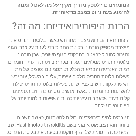
המומחים כדי לספק מדריך מקיף על מה לאכול וממה
להימנע בעת ניווט במצב בריאותי זה.
הבנת היפותירואידיזם: מה זה?
היפותירואידיזם הוא מצב המתרחש כאשר בלוטת התריס אינה
מייצרת מספיק הורמוני בלוטת התריס כדי לענות על צרכי הגוף.
זה יכול להוביל להאטה בתפקודי הגוף השונים, שכן הורמוני
בלוטת התריס ממלאים תפקיד מכריע בוויסות חילוף החומרים,
רמות האנרגיה והבריאות הכללית. תסמינים נפוצים של תת
פעילות בלוטת התריס כוללים עייפות, עלייה במשקל, עור יבש
ורגישות לקור. חשוב לציין שתת פעילות בלוטת התריס יכולה
להשתנות בחומרתה, כאשר אנשים מסוימים חווים תסמינים
קלים בעוד שלאחרים עשויות להיות השפעות בולטות יותר על
חיי היומיום שלהם.
הגורמים להיפותירואידיזם יכולים להשתנות, כאשר השכיח
ביותר הוא מצב אוטואימוני בשם Hashimoto's thyroiditis, שבו
המערכת החיסונית של הגוף תוקפת בטעות את בלוטת התריס.