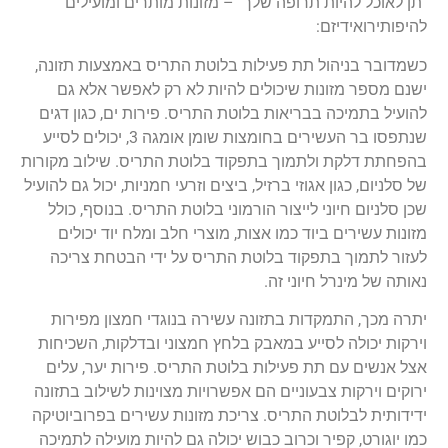
"תן לאוכל להיות תרופה שלך" – מזונות מותרים ומועילים
להיפותירואידיזם:
כשמדובר בניהול תת פעילות בלוטת התריס באמצעות תזונה,
ישנם מספר מזונות שיכולים להיות לא רק לאפשר אלא גם
להועיל בתמיכה בבריאות בלוטת התריס. פירות ים, כגון דגים
שנתפסו בר העשירים בחומצות שומן אומגה 3, יכולים לסייע
בהפחתת דלקת ולתמוך בתפקוד בלוטת התריס. שילוב מקורות
של סלניום, כגון אגוזי ברזיל, ביצים וזרעי חמניות, יכול גם להועיל
שכן סלניום חיוני לייצור הורמוני בלוטת התריס. בנוסף, כולל
מזונות עשירים ביוד כמו אצות, מוצרי חלב ומלח יוד יכולים
לעזור לתמוך בתפקוד בלוטת התריס על ידי הבטחת צריכה
נאותה של מינרל חיוני זה.
יתרה מכך, התמקדות בתזונה עשירה בנוגדי חמצון מפירות
וירקות יכולה לסייע במאבק בלחץ חמצוני ובדלקות, השכיחות
אצל אנשים עם תת פעילות בלוטת התריס. פירות יער, עלים
ירוקים וירקות צבעוניים הם אפשרויות מצוינות לשילוב בתזונה
ידידותית לבלוטת התריס. צריכת מזונות עשירים בפרוביוטיקה
כמו יוגורט, קפיר וכרוב כבוש יכולה גם להיות מועילה לתמיכה