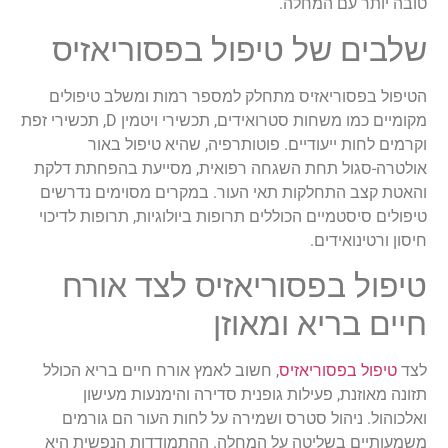
טובה יותר עם המחלה.
שלבים של טיפול בפסוריאזיס
הטיפול בפסוריאזיס מתחלק למספר רמות ומשלב טיפולים
מקומיים כמו משחות סטרואידים, תכשירי ויטמין D, תכשירי זפת
וקרמים לחות ייעודיים. פוטותרפיה, שהיא טיפול באור
אולטרה-סגול תחת השגחה רפואית, מסייעת בהפחתת דלקת
והאטת קצב התחלקות תאי העור. במקרים מסוימים נדרשים
טיפולים סיסטמיים הכוללים תרופות ביולוגיות, תרופות לדיכוי
חיסון ורטינואידים.
טיפול בפסוריאזיס לצד אורח
חיים בריא ומאוזן
לצד
טיפול בפסוריאזיס
, חשוב לאמץ אורח חיים בריא הכולל
תזונה מאוזנת, פעילות גופנית סדירה והימנעות מעישון
ואלכוהול. ניהול סטרס ושמירה על לחות העור הם גורמים
משמעותיים בשליטה על המחלה. ההתמודדות הנפשית היא