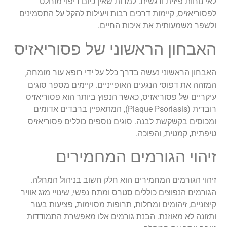
לאי נוחות פיזית ורגשית. למרות שאין כיום ריפוי מוחלט
לפסוריאזיס, קיימות דרכים רבות ויעילות להקל על התסמינים
ולשפר משמעותית את איכות החיים.
האבחון הראשוני של פסוריאזיס
האבחון הראשוני נעשה בדרך כלל על ידי רופא עור מומחה,
המזהה את דפוסי הנגעים האופייניים. קיימים מספר סוגים
עיקריים של פסוריאזיס, כאשר הנפוץ ביותר הוא פסוריאזיס
רובדית (Plaque Psoriasis), המתאפיין ברבדים אדומים
ומכוסים בקשקשת לבנה. סוגים נוספים כוללים פסוריאזיס
טיפתית, קמטית, והפוכה.
זיהוי הגורמים המחמירים
זיהוי הגורמים המחמירים הוא חלק חשוב בניהול המחלה.
הגורמים הנפוצים כוללים סטרס ומתח נפשי, שינויי מזג אוויר
קיצוניים, זיהומים ומחלות, תרופות מסוימות, פציעות בעור
ותזונה לא מאוזנת. הבנת גורמים אלו מאפשרת התמודדות