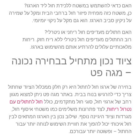
האם כדאי להשתמש במשטח ללכידת חול ליד הארגז?
כן, משטח כזה מפחית פיזור חול ברחבי הבית ומקל על שמירה
על ניקיון סביב הארגז. הוא גם מקל על ניקוי יומיומי.
האם חתולים מעדיפים חול ריחני או ניטרלי?
רוב החתולים מעדיפים חול ניטרלי ללא ריח חזק. ריחות
מלאכותיים עלולים להרתיע אותם מהשימוש בארגז.
ציוד נכון מתחיל בבחירה נכונה
– מגה פט
בחירה של
ארגז חול לחתול
היא רק חלק ממכלול הציוד שחתול
צריך כדי להרגיש בנוח בבית. באתר
מגה פט
ניתן למצוא מגוון
רחב של ארגזי חול, סוגי חול מתקדמים, כולל
חול לחתולים עם
נטרול ריחות
, לצד פתרונות משלימים כמו משטחי איסוף חול,
מגרדות וציוד היגיינה נוסף. שילוב נכון בין הארגז המתאים לבין
חול איכותי יכול להפוך את חוויית השימוש לנוחה יותר עבור
החתול – ופשוטה יותר עבורכם.