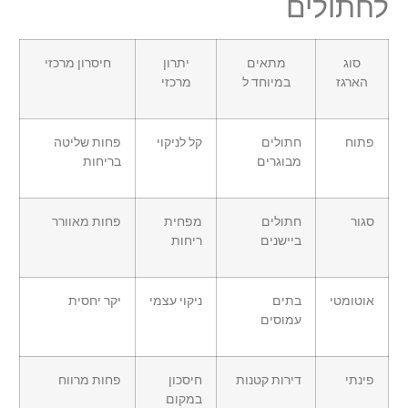
לחתולים
סוג
מתאים
יתרון
חיסרון מרכזי
הארגז
במיוחד ל
מרכזי
פתוח
חתולים
קל לניקוי
פחות שליטה
מבוגרים
בריחות
סגור
חתולים
מפחית
פחות מאוורר
ביישנים
ריחות
אוטומטי
בתים
ניקוי עצמי
יקר יחסית
עמוסים
פינתי
דירות קטנות
חיסכון
פחות מרווח
במקום